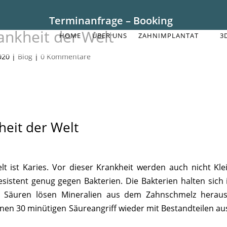
Terminanfrage – Booking
ankheit der Welt
HOME
ÜBER UNS
ZAHNIMPLANTAT
3
020
|
Blog
|
0 Kommentare
heit der Welt
elt ist Karies. Vor dieser Krankheit werden auch nicht K
esistent genug gegen Bakterien. Die Bakterien halten sich 
ie Säuren lösen Mineralien aus dem Zahnschmelz herau
nen 30 minütigen Säureangriff wieder mit Bestandteilen au