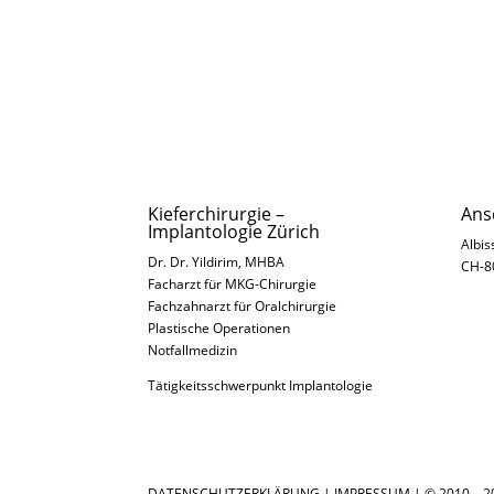
Kieferchirurgie –
Ans
Implantologie Zürich
Albis
Dr. Dr. Yildirim, MHBA
CH-8
Facharzt für MKG-Chirurgie
Fachzahnarzt für Oralchirurgie
Plastische Operationen
Notfallmedizin
Tätigkeitsschwerpunkt Implantologie
DATENSCHUTZERKLÄRUNG
|
IMPRESSUM
| © 2010 – 