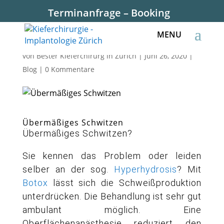
Terminanfrage – Booking
Übermäßiges Schwitzen
von
Bester Kieferchirurg in Zürich
|
Juni 26, 2020
|
Blog
|
0 Kommentare
Übermäßiges Schwitzen
Übermäßiges Schwitzen?
Sie kennen das Problem oder leiden
selber an der sog.
Hyperhydrosis
? Mit
Botox
lässt sich die Schweißproduktion
unterdrücken. Die Behandlung ist sehr gut
ambulant möglich. Eine
Oberflächenanästhesie reduziert den