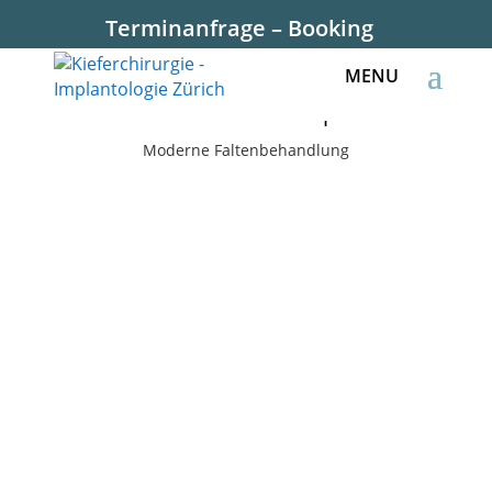
Terminanfrage – Booking
PRP-Plasma Therapie
Moderne Faltenbehandlung
PRP-Plasma Therapie
Spezialisten für Faltenbehandlung mit Botox
in und um Zürich