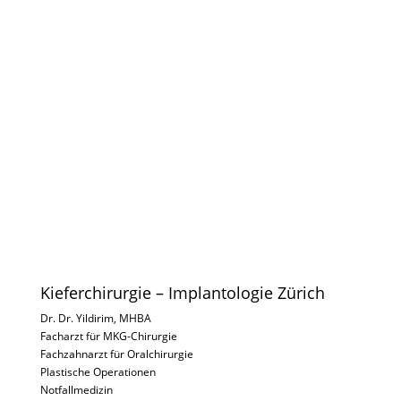
Kieferchirurgie Zürich -
Implantologie Zürich
Spezialisten für Zahnimplantate in und um
Zürich
Kieferchirurgie – Implantologie Zürich
Dr. Dr. Yildirim, MHBA
Facharzt für MKG-Chirurgie
Fachzahnarzt für Oralchirurgie
Plastische Operationen
Notfallmedizin