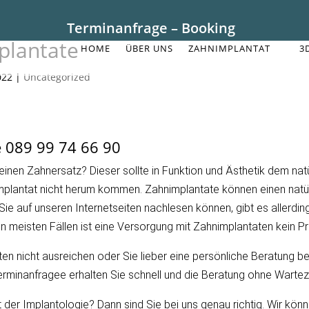
Terminanfrage – Booking
plantate
HOME
ÜBER UNS
ZAHNIMPLANTAT
3
022
|
Uncategorized
e 089 99 74 66 90
inen Zahnersatz? Dieser sollte in Funktion und Ästhetik dem nat
plantat nicht herum kommen. Zahnimplantate können einen natür
Sie auf unseren Internetseiten nachlesen können, gibt es allerdi
en meisten Fällen ist eine Versorgung mit Zahnimplantaten kein P
ten nicht ausreichen oder Sie lieber eine persönliche Beratung b
rminanfragee erhalten Sie schnell und die Beratung ohne Wartezei
 der Implantologie? Dann sind Sie bei uns genau richtig. Wir kön